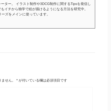
ーター。 イラスト制作や3DCG制作に関するTipsを発信し
でもイチから独学で絵が描けるようになる方法を研究中。
ceシリーズをメインに使っています。
りません。
*
が付いている欄は必須項目です