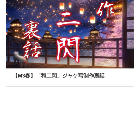
【M3春】「和二閃」ジャケ写制作裏話