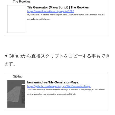
The Rookies
Tile Generator (Maya Script) | The Rookies
https://www.therookies.co/projects/3392
My first script I made that has UI implemented.Goal was to have a Tile Generator with cle
ar / understandable layout.
▼Githubから直接スクリプトをコピーする事もでき
ます。
GitHub
benjaminghys/Tile-Generator-Maya
https://github.com/benjaminghys/Tile-Generator-Maya
Tile Generator script written in Python for Maya. Contribute to benjaminghys/Tile-Generat
or-Maya development by creating an account on GitHub.