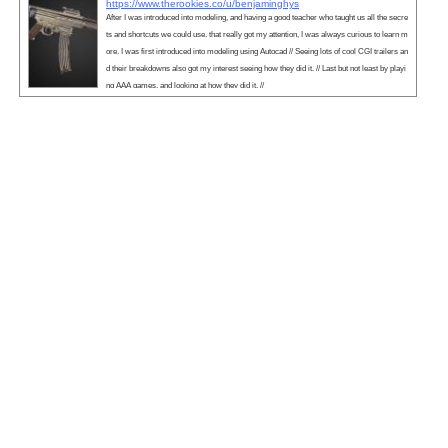
https://www.therookies.co/u/benjaminghys
After I was introduced into modeling, and having a good teacher who taught us all the secre
ts and shortcuts we could use. that really got my attention, I was always curious to learn m
ore. I was first introduced into modeling using Autocad // Seeing lots of cool CGI trailers an
d their breakdowns also got my interest seeing how they did it. // Last but not least by playi
ng AAA games, and looking at how they did it. //