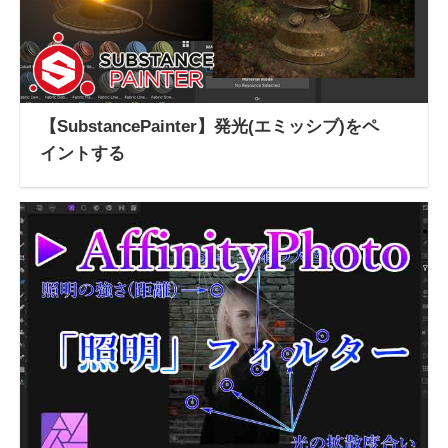
【SubstancePainter】発光(エミッシブ)をペ
イントする