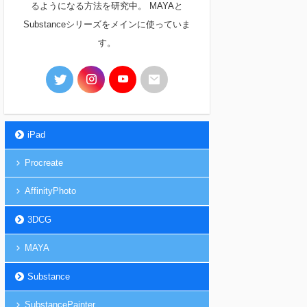
るようになる方法を研究中。 MAYAと
Substanceシリーズをメインに使っていま
す。
iPad
Procreate
AffinityPhoto
3DCG
MAYA
Substance
SubstancePainter