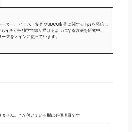
ーター。 イラスト制作や3DCG制作に関するTipsを発信し
でもイチから独学で絵が描けるようになる方法を研究中。
ceシリーズをメインに使っています。
りません。
*
が付いている欄は必須項目です