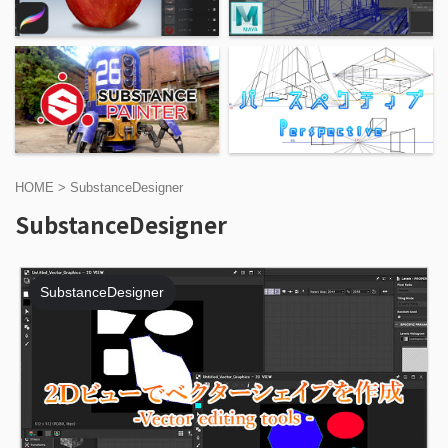
HOME
>
SubstanceDesigner
SubstanceDesigner
SubstanceDesigner