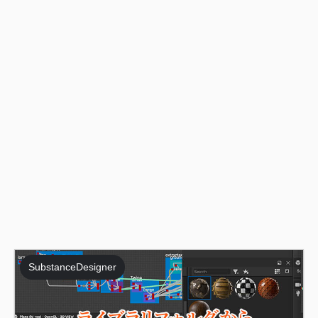
SubstanceDesigner