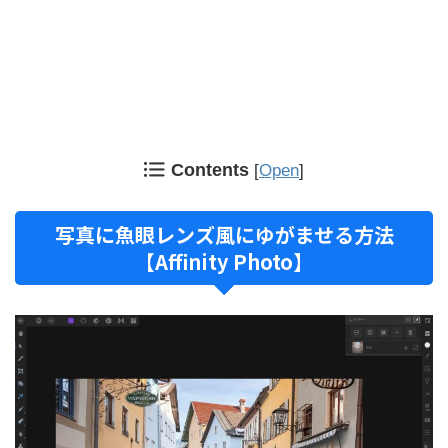
Contents
[
Open
]
写真に魚眼レンズ風にゆがませる方法
【Affinity Photo】