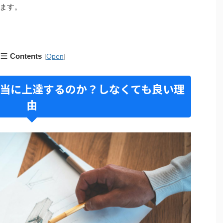
ます。
Contents
[
Open
]
当に上達するのか？しなくても良い理
由