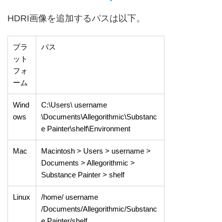
HDRI画像を追加するパスは以下。
プラ
パス
ット
フォ
ーム
Wind
C:\Users\ username
ows
\Documents\Allegorithmic\Substanc
e Painter\shelf\Environment
Mac
Macintosh > Users > username >
Documents > Allegorithmic >
Substance Painter > shelf
Linux
/home/ username
/Documents/Allegorithmic/Substanc
e Painter/shelf