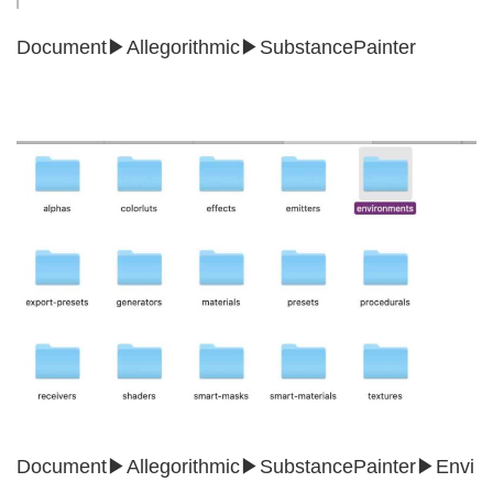
Document▶Allegorithmic▶SubstancePainter
Document▶︎Allegorithmic▶︎SubstancePainter▶︎Envi