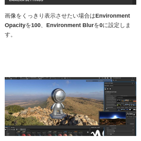
画像をくっきり表示させたい場合は
Environment
Opacity
を
100
、
Environment Blur
を
0
に設定しま
す。