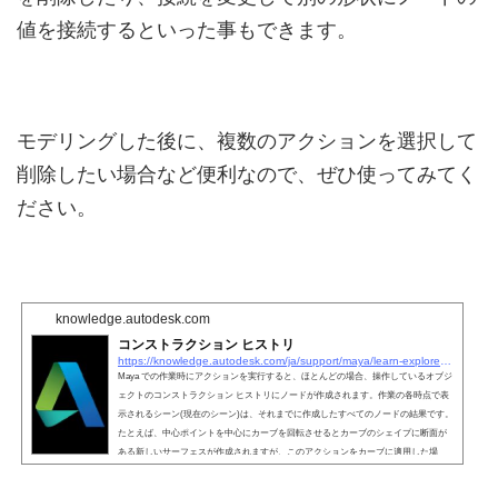
値を接続するといった事もできます。
モデリングした後に、複数のアクションを選択して
削除したい場合など便利なので、ぜひ使ってみてく
ださい。
knowledge.autodesk.com
コンストラクション ヒストリ
https://knowledge.autodesk.com/ja/support/maya/learn-explore/caas/CloudHelp/cloudhelp/2019/JPN/Maya-Basics/files/GUID-503E227B-EF49-4A78-B3CA-7EAC588017C9-htm.html
Maya での作業時にアクションを実行すると、ほとんどの場合、操作しているオブジ
ェクトのコンストラクション ヒストリにノードが作成されます。作業の各時点で表
示されるシーン(現在のシーン)は、それまでに作成したすべてのノードの結果です。
たとえば、中心ポイントを中心にカーブを回転させるとカーブのシェイプに断面が
ある新しいサーフェスが作成されますが、このアクションをカーブに適用した場
合、新しい回転ノードが作成されます。回転ノードには、カーブのシェイプが入力
として接続されます。この入力されたカーブからサーフ...