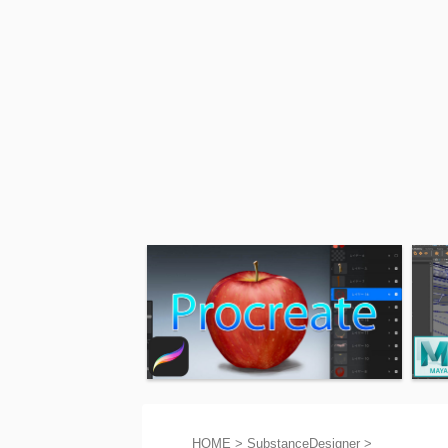
HOME
>
SubstanceDesigner
>