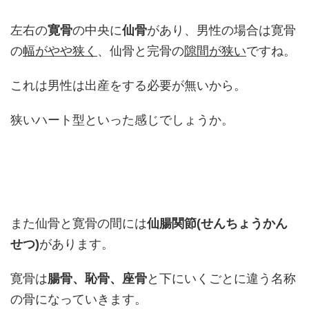
左右の
寛骨
の中央に
仙骨
があり、男性の場合は寛骨
の
幅がやや狭く
、仙骨と完骨の
隙間が狭い
ですね。
これは男性は出産をする必要が無いから。
狭いハート型といった感じでしょうか。
また仙骨と寛骨の間には
仙腸関節(せんちょうかん
せつ)
があります。
寛骨は
腸骨、恥骨、座骨
と下にいくごとに違う名称
の骨になっていきます。