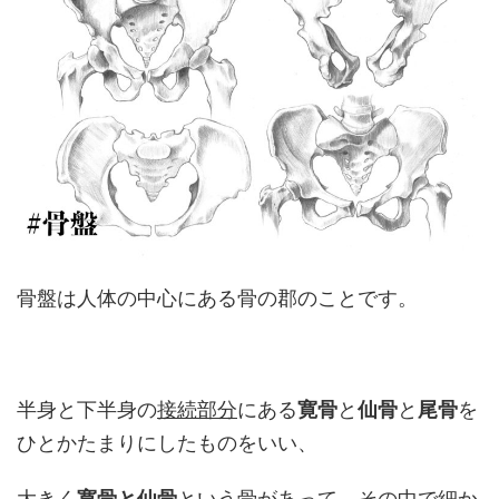
骨盤は人体の中心にある骨の郡のことです。
半身と下半身の
接続部分
にある
寛骨
と
仙骨
と
尾骨
を
ひとかたまりにしたものをいい、