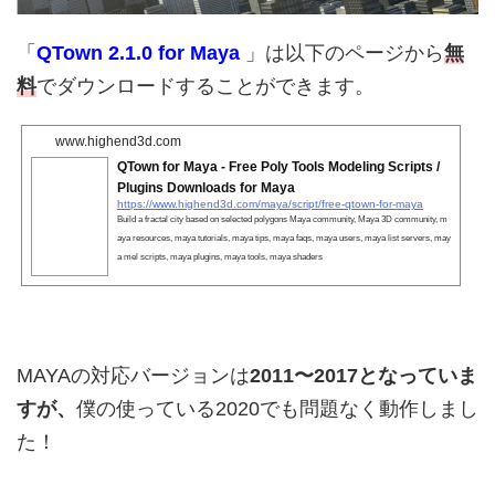
「
QTown 2.1.0 for Maya
」は以下のページから
無
料
でダウンロードすることができます。
www.highend3d.com
QTown for Maya - Free Poly Tools Modeling Scripts /
Plugins Downloads for Maya
https://www.highend3d.com/maya/script/free-qtown-for-maya
Build a fractal city based on selected polygons Maya community, Maya 3D community, m
aya resources, maya tutorials, maya tips, maya faqs, maya users, maya list servers, may
a mel scripts, maya plugins, maya tools, maya shaders
MAYAの対応バージョンは
2011〜2017となっていま
すが、
僕の使っている2020でも問題なく動作しまし
た！