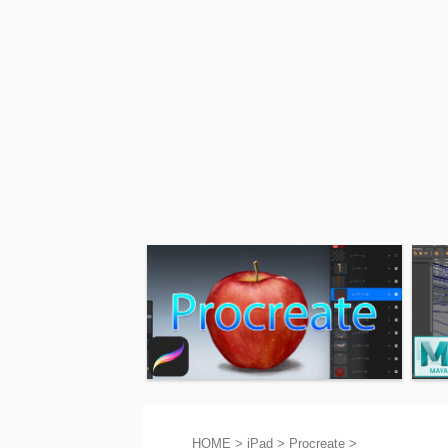
HOME
>
iPad
>
Procreate
>